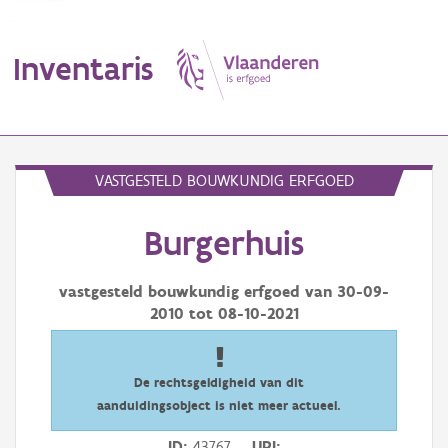
Inventaris
MENU
VASTGESTELD BOUWKUNDIG ERFGOED
Burgerhuis
Erfgoedobject
Aanduidingsobject
vastgesteld bouwkundig erfgoed van
30-09-
2010
tot
08-10-2021
Waarneming
Thema
De rechtsgeldigheid van dit
aanduidingsobject is niet meer actueel.
Gebeurtenis
ID
43767
URI