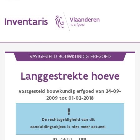
Inventaris
MENU
VASTGESTELD BOUWKUNDIG ERFGOED
Langgestrekte hoeve
Erfgoedobject
Aanduidingsobject
vastgesteld bouwkundig erfgoed van
24-09-
2009
tot
01-02-2018
Waarneming
Thema
De rechtsgeldigheid van dit
aanduidingsobject is niet meer actueel.
Gebeurtenis
ID
44021
URI