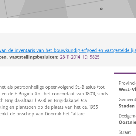
 van de inventaris van het bouwkundig erfgoed en vastgestelde lij
iten,
vaststellingsbesluiten:
28-11-2014 ID: 5825
Provinci
et als patroonheilige opeenvolgend St.-Blasius (tot
West-V
 en de H.Brigida (tot het concordaat van 1801); sinds
Gemeen
h Brigida-altaar (1928) en Brigidakapel (ca.
Staden
rking en plantsoen op de plaats van het ca. 1955
enkt de bisschop van Doornik het "altare
Deelgem
Oostni
Straat