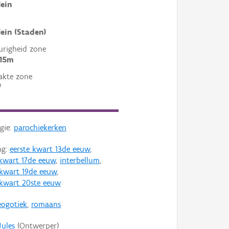
ein
ein (Staden)
righeid zone
 15m
akte zone
²
gie:
parochiekerken
ng:
eerste kwart 13de eeuw
,
 kwart 17de eeuw
,
interbellum
,
 kwart 19de eeuw
,
 kwart 20ste eeuw
eogotiek
,
romaans
Jules
(Ontwerper)