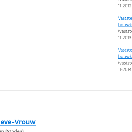
11-2012
Vastste
bouwku
(vastst
11-2013
Vastste
bouwku
(vastst
11-2014
ieve-Vrouw
in (Staden)