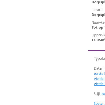
Dorpspl
Locatie
Dorpspl
Nauwkeu
Tot op
Oppervl
1 005m
Typolo
Dateri
eerste
vierde
vierde
Stijl:
n
Soete, 