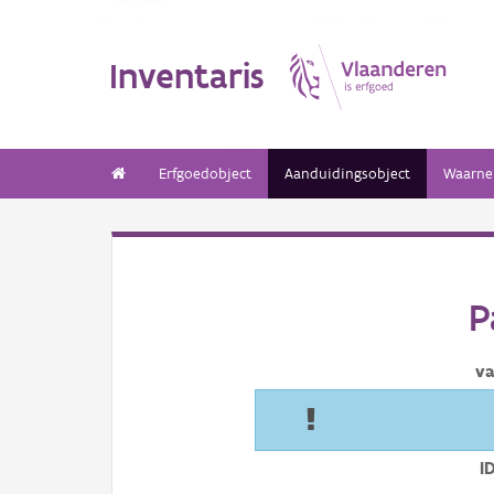
Inventaris
Erfgoedobject
Aanduidingsobject
Waarne
P
va
I