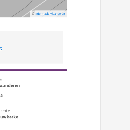
©
Informatie Vlaanderen
st
e
laanderen
te
eente
euwkerke