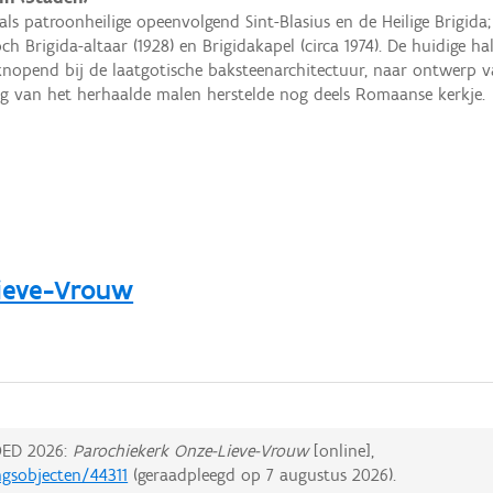
als patroonheilige opeenvolgend Sint-Blasius en de Heilige Brigida;
ch Brigida-altaar (1928) en Brigidakapel (circa 1974). De huidige 
knopend bij de laatgotische baksteenarchitectuur, naar ontwerp van
g van het herhaalde malen herstelde nog deels Romaanse kerkje.
ieve-Vrouw
ED 2026:
Parochiekerk Onze-Lieve-Vrouw
[online],
ngsobjecten/44311
(geraadpleegd op
7 augustus 2026
).