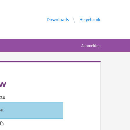
Downloads
Hergebruik
Aanmelden
uw
024
el.