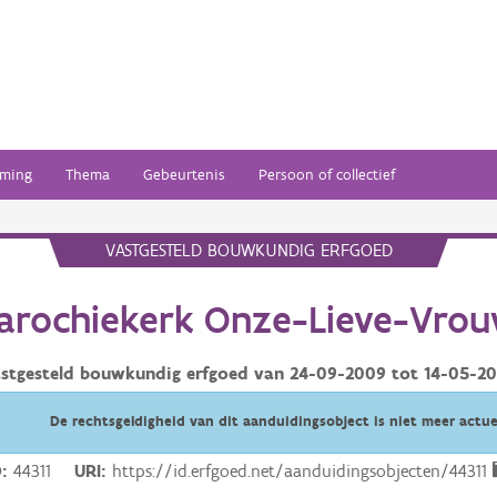
ming
Thema
Gebeurtenis
Persoon of collectief
VASTGESTELD BOUWKUNDIG ERFGOED
arochiekerk Onze-Lieve-Vro
stgesteld bouwkundig erfgoed van
24-09-2009
tot
14-05-2
De rechtsgeldigheid van dit aanduidingsobject is niet meer actue
D
44311
URI
https://id.erfgoed.net/aanduidingsobjecten/44311