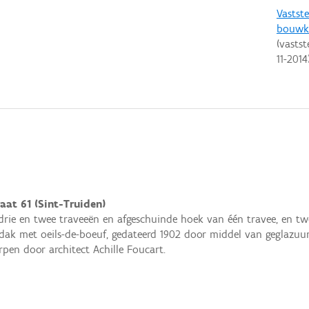
Vastste
bouwku
(vastst
11-2014
aat 61 (Sint-Truiden)
drie en twee traveeën en afgeschuinde hoek van één travee, en 
ak met oeils-de-boeuf, gedateerd 1902 door middel van geglazuurd
pen door architect Achille Foucart.