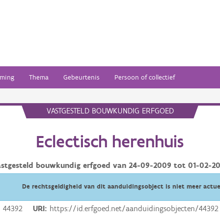
ming
Thema
Gebeurtenis
Persoon of collectief
VASTGESTELD BOUWKUNDIG ERFGOED
Eclectisch herenhuis
astgesteld bouwkundig erfgoed van
24-09-2009
tot
01-02-20
De rechtsgeldigheid van dit aanduidingsobject is niet meer actue
44392
URI
https://id.erfgoed.net/aanduidingsobjecten/44392