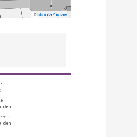
©
Informatie Vlaanderen
st
e
g
te
uiden
eente
uiden