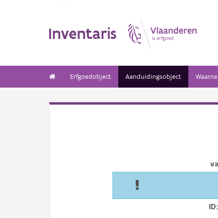
Inventaris
Erfgoedobject
Aanduidingsobject
Waarne
v
ID