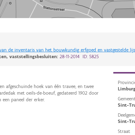
 van de inventaris van het bouwkundig erfgoed en vastgestelde lij
iten,
vaststellingsbesluiten:
28-11-2014 ID: 5825
Provinci
 en afgeschuinde hoek van één travee, en twee
Limbur
dedak met oeils-de-boeuf, gedateerd 1902 door
Gemeen
n een paneel der erker.
Sint-Tr
Deelgem
Sint-Tr
Straat