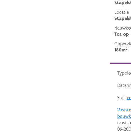
Stapels
Locatie
Stapels
Nauwkeu
Tot op
Oppervl
180m²
Typolo
Dateri
Stijl:
ec
Vastste
bouwk
(vastst
09-20