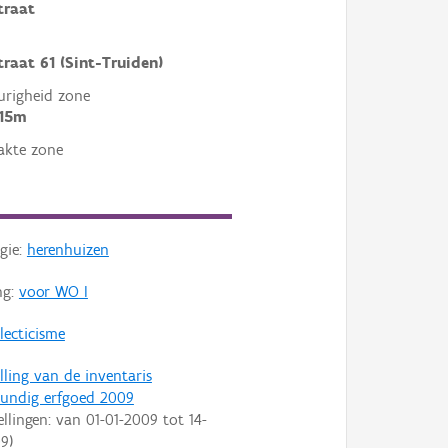
traat
traat 61 (Sint-Truiden)
righeid zone
 15m
akte zone
gie:
herenhuizen
ng:
voor WO I
lecticisme
lling van de inventaris
undig erfgoed 2009
ellingen: van
01-01-2009
tot
14-
09
)