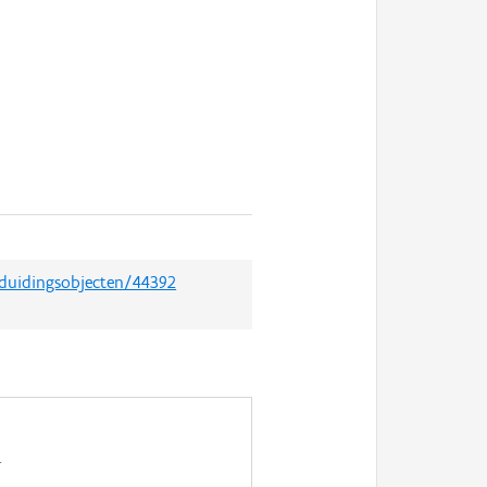
nduidingsobjecten/44392
.