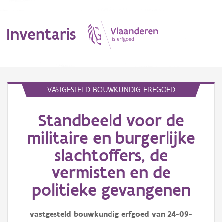
Inventaris
MENU
VASTGESTELD BOUWKUNDIG ERFGOED
Standbeeld voor de
Erfgoedobject
militaire en burgerlijke
Aanduidingsobject
slachtoffers, de
Waarneming
vermisten en de
politieke gevangenen
Thema
Gebeurtenis
vastgesteld bouwkundig erfgoed van
24-09-