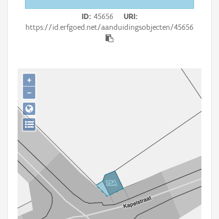
Persoon of collectief
ID
45656
URI
Downloads
https://id.erfgoed.net/aanduidingsobjecten/45656
Hergebruik
Aanmelden
+
−