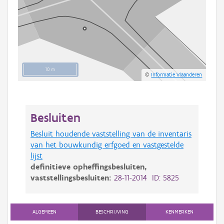
10 m
©
Informatie Vlaanderen
Besluiten
Besluit houdende vaststelling van de inventaris
van het bouwkundig erfgoed en vastgestelde
lijst
definitieve opheffingsbesluiten,
vaststellingsbesluiten:
28-11-2014 ID: 5825
ALGEMEEN
BESCHRIJVING
KENMERKEN