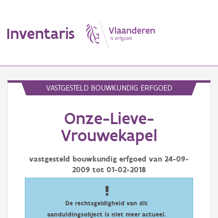
Inventaris
MENU
VASTGESTELD BOUWKUNDIG ERFGOED
Onze-Lieve-
Erfgoedobject
Vrouwekapel
Aanduidingsobject
vastgesteld bouwkundig erfgoed van
24-09-
Waarneming
2009
tot
01-02-2018
Thema
Gebeurtenis
De rechtsgeldigheid van dit
aanduidingsobject is niet meer actueel.