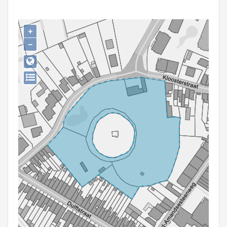
Persoon of collectief
Downloads
+
−
Hergebruik
Aanmelden