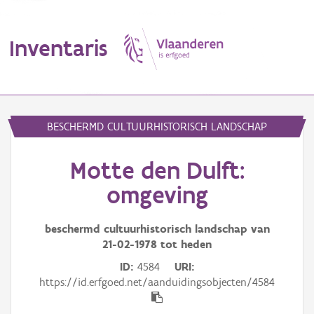
Inventaris
MENU
BESCHERMD CULTUURHISTORISCH LANDSCHAP
Motte den Dulft:
Erfgoedobject
omgeving
Aanduidingsobject
beschermd cultuurhistorisch landschap van
Waarneming
21-02-1978
tot heden
Thema
ID
4584
URI
https://id.erfgoed.net/aanduidingsobjecten/4584
Gebeurtenis