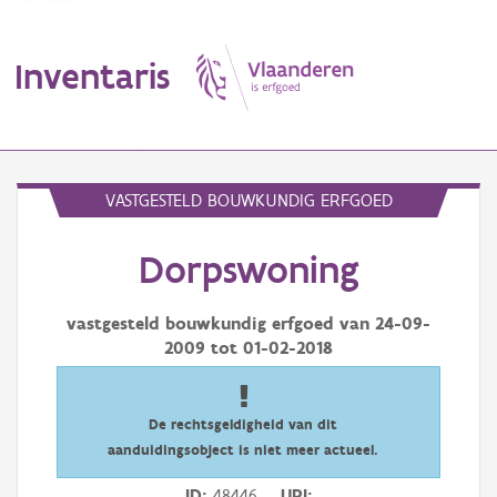
Inventaris
MENU
VASTGESTELD BOUWKUNDIG ERFGOED
Dorpswoning
Erfgoedobject
Aanduidingsobject
vastgesteld bouwkundig erfgoed van
24-09-
2009
tot
01-02-2018
Waarneming
Thema
De rechtsgeldigheid van dit
aanduidingsobject is niet meer actueel.
Gebeurtenis
ID
48446
URI