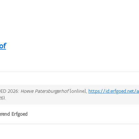
of
ED 2026:
Hoeve Patersburgerhof
[online],
https://id.erfgoed.net
26
).
rend Erfgoed