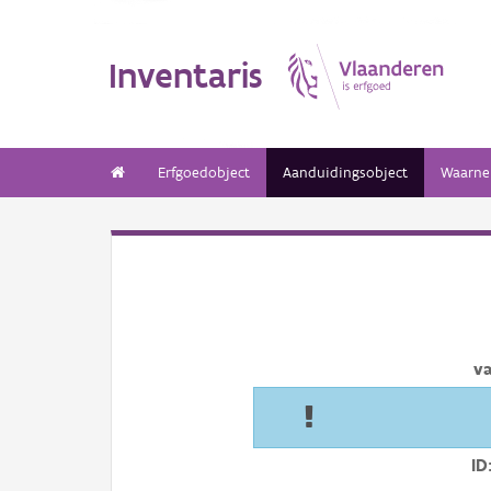
Inventaris
Erfgoedobject
Aanduidingsobject
Waarne
v
ID