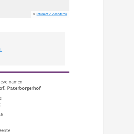
©
Informatie Vlaanderen
st
tieve namen
of, Paterborgerhof
e
g
te
eente