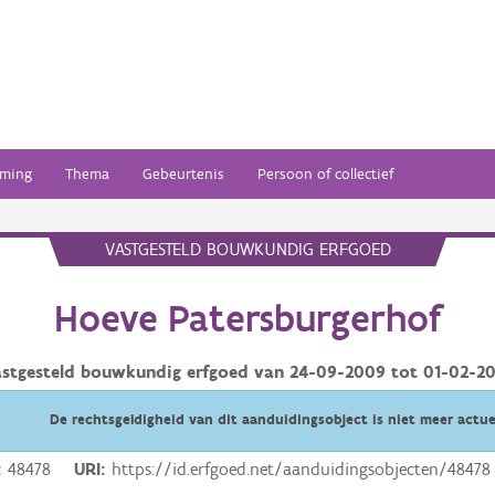
ming
Thema
Gebeurtenis
Persoon of collectief
VASTGESTELD BOUWKUNDIG ERFGOED
Hoeve Patersburgerhof
astgesteld bouwkundig erfgoed van
24-09-2009
tot
01-02-20
De rechtsgeldigheid van dit aanduidingsobject is niet meer actue
48478
URI
https://id.erfgoed.net/aanduidingsobjecten/48478