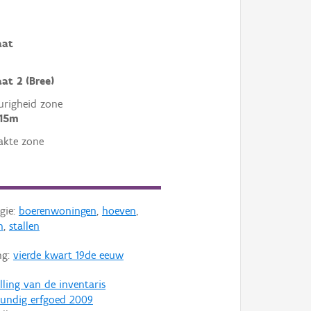
aat
at 2 (Bree)
righeid zone
 15m
akte zone
gie:
boerenwoningen
,
hoeven
,
n
,
stallen
ng:
vierde kwart 19de eeuw
lling van de inventaris
undig erfgoed 2009