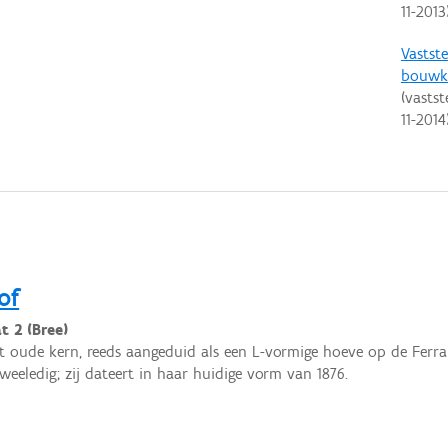
11-2013
Vastste
bouwku
(vastst
11-2014
of
t 2 (Bree)
 oude kern, reeds aangeduid als een L-vormige hoeve op de Ferrari
tweeledig; zij dateert in haar huidige vorm van 1876.