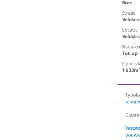
Bree
Straat
Veldstr
Locatie
Veldstra
Nauwkeu
Tot op
Oppervl
1 633m²
Typolo
schure
Dateri
Vastste
bouwk