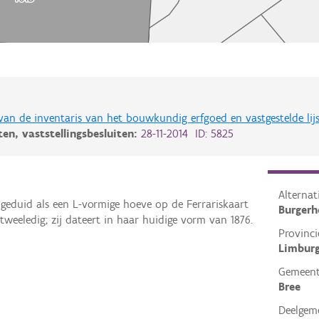
 van de inventaris van het bouwkundig erfgoed en vastgestelde lij
iten,
vaststellingsbesluiten:
28-11-2014 ID: 5825
Alterna
geduid als een L-vormige hoeve op de Ferrariskaart
Burgerh
 tweeledig; zij dateert in haar huidige vorm van 1876.
Provinci
Limbur
Gemeen
Bree
Deelgem