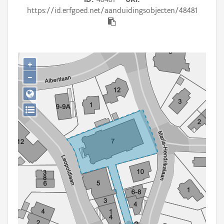
Persoon of collectief
https://id.erfgoed.net/aanduidingsobjecten/48481
Downloads
Hergebruik
+
Aanmelden
−