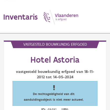
Inventaris
MENU
VASTGESTELD BOUWKUNDIG ERFGOED
Hotel Astoria
Erfgoedobject
Aanduidingsobject
vastgesteld bouwkundig erfgoed van
18-11-
2012
tot
14-05-2024
Waarneming
Thema
De rechtsgeldigheid van dit
aanduidingsobject is niet meer actueel.
Gebeurtenis
ID
48481
URI