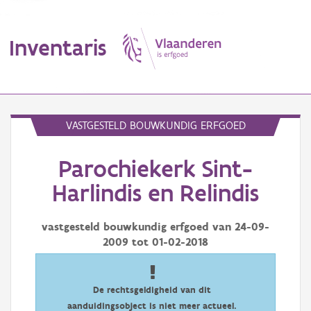
Inventaris
MENU
VASTGESTELD BOUWKUNDIG ERFGOED
Parochiekerk Sint-
Erfgoedobject
Harlindis en Relindis
Aanduidingsobject
vastgesteld bouwkundig erfgoed van
24-09-
Waarneming
2009
tot
01-02-2018
Thema
Gebeurtenis
De rechtsgeldigheid van dit
aanduidingsobject is niet meer actueel.