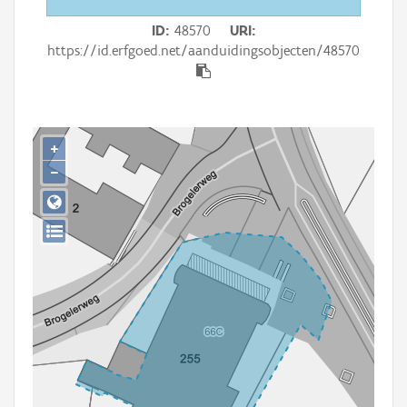
Persoon of collectief
ID
48570
URI
Downloads
https://id.erfgoed.net/aanduidingsobjecten/48570
Hergebruik
Aanmelden
+
−