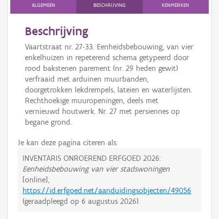
ALGEMEEN
BESCHRIJVING
KENMERKEN
Beschrijving
Vaartstraat nr. 27-33. Eenheidsbebouwing, van vier
enkelhuizen in repeterend schema getypeerd door
rood bakstenen parement (nr. 29 heden gewit)
verfraaid met arduinen muurbanden,
doorgetrokken lekdrempels, lateien en waterlijsten.
Rechthoekige muuropeningen, deels met
vernieuwd houtwerk. Nr. 27 met persiennes op
begane grond.
Je kan deze pagina citeren als:
INVENTARIS ONROEREND ERFGOED 2026:
Eenheidsbebouwing van vier stadswoningen
[online],
https://id.erfgoed.net/aanduidingsobjecten/49056
(geraadpleegd op
6 augustus 2026
).