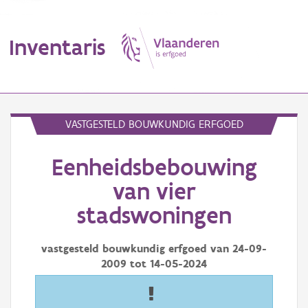
Inventaris
MENU
VASTGESTELD BOUWKUNDIG ERFGOED
Eenheidsbebouwing
Erfgoedobject
van vier
Aanduidingsobject
stadswoningen
Waarneming
vastgesteld bouwkundig erfgoed van
24-09-
Thema
2009
tot
14-05-2024
Gebeurtenis