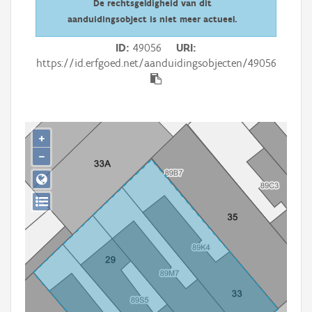
De rechtsgeldigheid van dit
Persoon of collectief
aanduidingsobject is niet meer actueel.
Downloads
ID
49056
URI
https://id.erfgoed.net/aanduidingsobjecten/49056
Hergebruik
Aanmelden
+
−