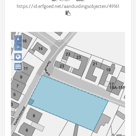
Persoon of collectief
https://id.erfgoed.net/aanduidingsobjecten/49161
Downloads
Hergebruik
+
Aanmelden
−