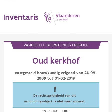
Inventaris
MENU
VASTGESTELD BOUWKUNDIG ERFGOED
Oud kerkhof
Erfgoedobject
Aanduidingsobject
vastgesteld bouwkundig erfgoed van
24-09-
2009
tot
01-02-2018
Waarneming
Thema
De rechtsgeldigheid van dit
aanduidingsobject is niet meer actueel.
Gebeurtenis
ID
49161
URI