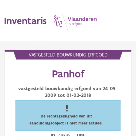
Inventaris
MENU
VASTGESTELD BOUWKUNDIG ERFGOED
Panhof
Erfgoedobject
Aanduidingsobject
vastgesteld bouwkundig erfgoed van
24-09-
2009
tot
01-02-2018
Waarneming
Thema
De rechtsgeldigheid van dit
aanduidingsobject is niet meer actueel.
Gebeurtenis
ID
49395
URI