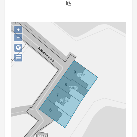
Persoon of collectief
Downloads
+
Hergebruik
−
Aanmelden