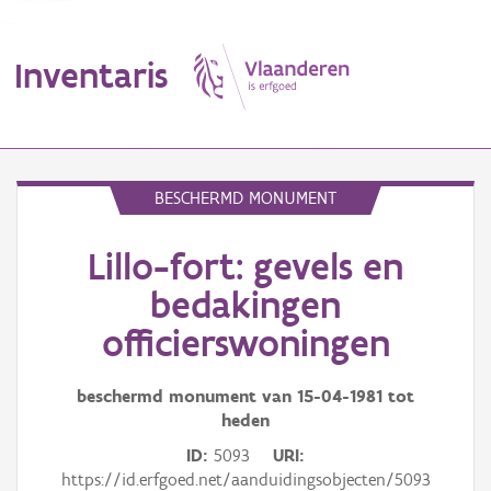
Inventaris
MENU
BESCHERMD MONUMENT
Lillo-fort: gevels en
Erfgoedobject
bedakingen
Aanduidingsobject
officierswoningen
Waarneming
beschermd monument van
15-04-1981
tot
Thema
heden
ID
5093
URI
Gebeurtenis
https://id.erfgoed.net/aanduidingsobjecten/5093