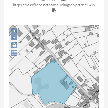
Persoon of collectief
https://id.erfgoed.net/aanduidingsobjecten/51499
Downloads
Hergebruik
+
Aanmelden
−