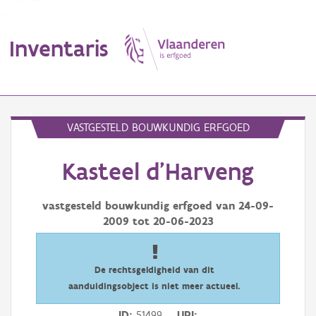
Inventaris
MENU
VASTGESTELD BOUWKUNDIG ERFGOED
Kasteel d'Harveng
Erfgoedobject
Aanduidingsobject
vastgesteld bouwkundig erfgoed van
24-09-
2009
tot
20-06-2023
Waarneming
Thema
De rechtsgeldigheid van dit
aanduidingsobject is niet meer actueel.
Gebeurtenis
ID
51499
URI