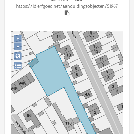
Persoon of collectief
https://id.erfgoed.net/aanduidingsobjecten/51967
Downloads
Hergebruik
+
Aanmelden
−