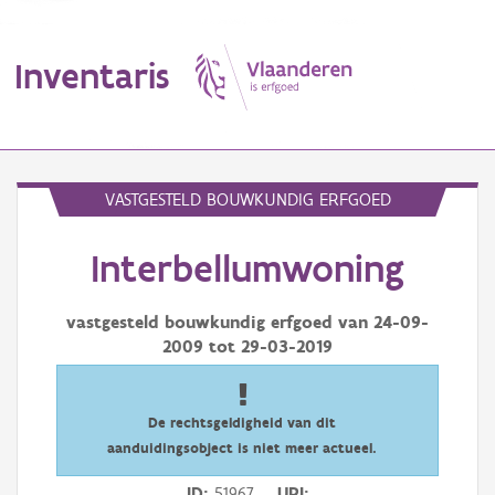
Inventaris
MENU
VASTGESTELD BOUWKUNDIG ERFGOED
Interbellumwoning
Erfgoedobject
Aanduidingsobject
vastgesteld bouwkundig erfgoed van
24-09-
2009
tot
29-03-2019
Waarneming
Thema
De rechtsgeldigheid van dit
aanduidingsobject is niet meer actueel.
Gebeurtenis
ID
51967
URI