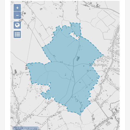
Persoon of collectief
+
−
Downloads
Hergebruik
Aanmelden