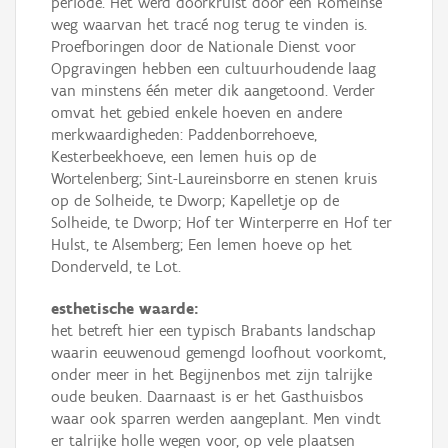
periode. Het werd doorkruist door een Romeinse
weg waarvan het tracé nog terug te vinden is.
Proefboringen door de Nationale Dienst voor
Opgravingen hebben een cultuurhoudende laag
van minstens één meter dik aangetoond. Verder
omvat het gebied enkele hoeven en andere
merkwaardigheden: Paddenborrehoeve,
Kesterbeekhoeve, een lemen huis op de
Wortelenberg; Sint-Laureinsborre en stenen kruis
op de Solheide, te Dworp; Kapelletje op de
Solheide, te Dworp; Hof ter Winterperre en Hof ter
Hulst, te Alsemberg; Een lemen hoeve op het
Donderveld, te Lot.
esthetische waarde:
het betreft hier een typisch Brabants landschap
waarin eeuwenoud gemengd loofhout voorkomt,
onder meer in het Begijnenbos met zijn talrijke
oude beuken. Daarnaast is er het Gasthuisbos
waar ook sparren werden aangeplant. Men vindt
er talrijke holle wegen voor, op vele plaatsen