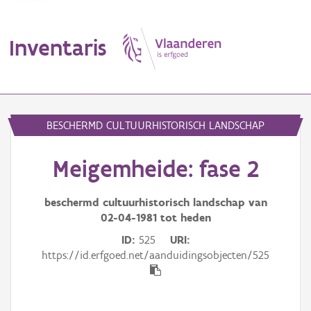
Inventaris
MENU
BESCHERMD CULTUURHISTORISCH LANDSCHAP
Meigemheide: fase 2
Erfgoedobject
Aanduidingsobject
beschermd cultuurhistorisch landschap van
02-04-1981
tot heden
Waarneming
ID
525
URI
https://id.erfgoed.net/aanduidingsobjecten/525
Thema
Gebeurtenis