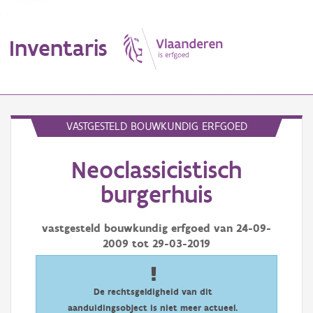
Inventaris
MENU
VASTGESTELD BOUWKUNDIG ERFGOED
Neoclassicistisch
Erfgoedobject
burgerhuis
Aanduidingsobject
vastgesteld bouwkundig erfgoed van
24-09-
Waarneming
2009
tot
29-03-2019
Thema
Gebeurtenis
De rechtsgeldigheid van dit
aanduidingsobject is niet meer actueel.