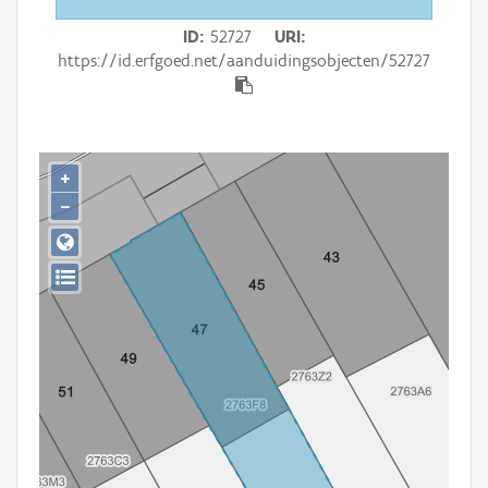
Persoon of collectief
ID
52727
URI
Downloads
https://id.erfgoed.net/aanduidingsobjecten/52727
Hergebruik
Aanmelden
+
−