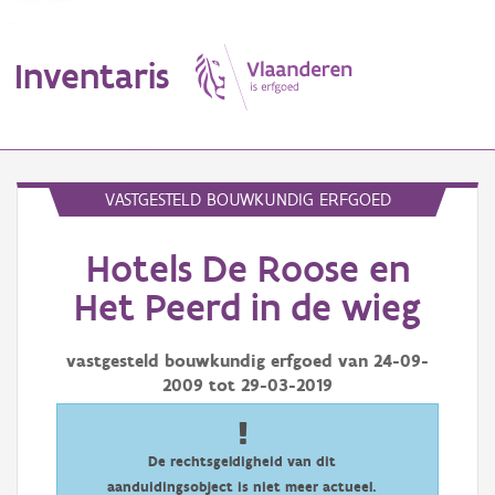
Inventaris
MENU
VASTGESTELD BOUWKUNDIG ERFGOED
Hotels De Roose en
Erfgoedobject
Het Peerd in de wieg
Aanduidingsobject
vastgesteld bouwkundig erfgoed van
24-09-
Waarneming
2009
tot
29-03-2019
Thema
Gebeurtenis
De rechtsgeldigheid van dit
aanduidingsobject is niet meer actueel.