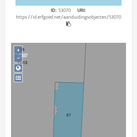
Persoon of collectief
ID
53070
URI
Downloads
https://id.erfgoed.net/aanduidingsobjecten/53070
Hergebruik
Aanmelden
+
−