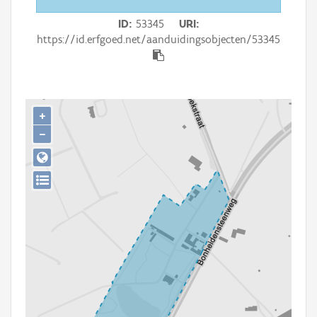
Persoon of collectief
ID
53345
URI
Downloads
https://id.erfgoed.net/aanduidingsobjecten/53345
Hergebruik
Aanmelden
+
−