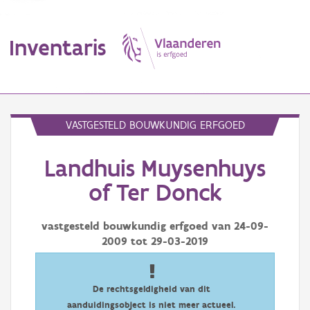
Inventaris
MENU
VASTGESTELD BOUWKUNDIG ERFGOED
Landhuis Muysenhuys
Erfgoedobject
of Ter Donck
Aanduidingsobject
vastgesteld bouwkundig erfgoed van
24-09-
Waarneming
2009
tot
29-03-2019
Thema
Gebeurtenis
De rechtsgeldigheid van dit
aanduidingsobject is niet meer actueel.