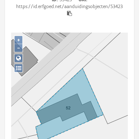
Persoon of collectief
https://id.erfgoed.net/aanduidingsobjecten/53423
Downloads
Hergebruik
+
Aanmelden
−