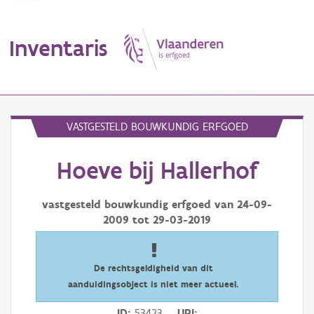
Inventaris
MENU
VASTGESTELD BOUWKUNDIG ERFGOED
Hoeve bij Hallerhof
Erfgoedobject
Aanduidingsobject
vastgesteld bouwkundig erfgoed van
24-09-
2009
tot
29-03-2019
Waarneming
Thema
De rechtsgeldigheid van dit
aanduidingsobject is niet meer actueel.
Gebeurtenis
ID
53423
URI