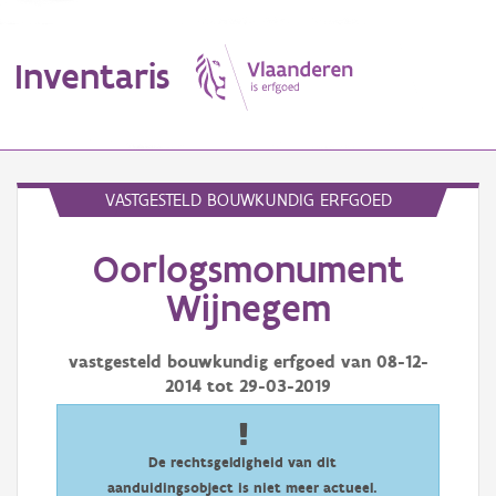
Inventaris
MENU
VASTGESTELD BOUWKUNDIG ERFGOED
Oorlogsmonument
Erfgoedobject
Wijnegem
Aanduidingsobject
vastgesteld bouwkundig erfgoed van
08-12-
Waarneming
2014
tot
29-03-2019
Thema
Gebeurtenis
De rechtsgeldigheid van dit
aanduidingsobject is niet meer actueel.