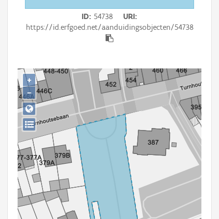
Persoon of collectief
ID
54738
URI
Downloads
https://id.erfgoed.net/aanduidingsobjecten/54738
Hergebruik
Aanmelden
+
−