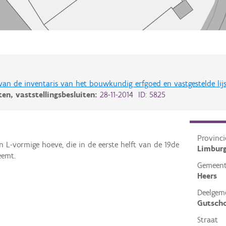
 van de inventaris van het bouwkundig erfgoed en vastgestelde lij
iten,
vaststellingsbesluiten:
28-11-2014 ID: 5825
Provinci
n L-vormige hoeve, die in de eerste helft van de 19de
Limbur
eemt.
Gemeen
Heers
Deelgem
Gutsch
Straat