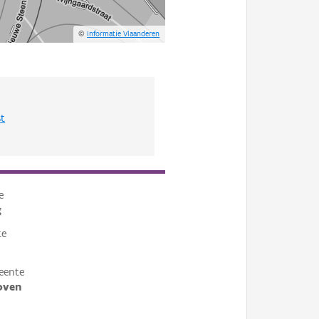
©
Informatie Vlaanderen
st
e
g
te
eente
oven