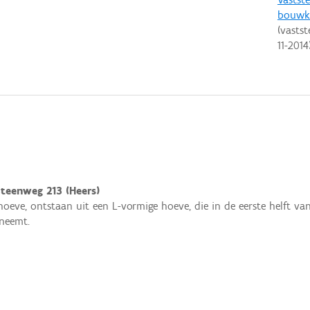
bouwku
(vastst
11-2014
teenweg 213 (Heers)
hoeve, ontstaan uit een L-vormige hoeve, die in de eerste helft va
neemt.