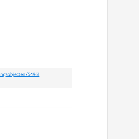
ingsobjecten/54961
.