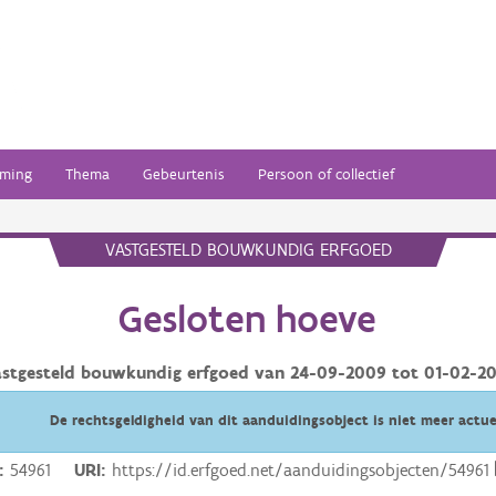
ming
Thema
Gebeurtenis
Persoon of collectief
VASTGESTELD BOUWKUNDIG ERFGOED
Gesloten hoeve
astgesteld bouwkundig erfgoed van
24-09-2009
tot
01-02-20
De rechtsgeldigheid van dit aanduidingsobject is niet meer actue
54961
URI
https://id.erfgoed.net/aanduidingsobjecten/54961