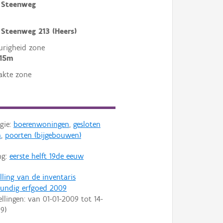
 Steenweg
Steenweg 213 (Heers)
righeid zone
 15m
akte zone
gie:
boerenwoningen
,
gesloten
n
,
poorten (bijgebouwen)
ng:
eerste helft 19de eeuw
lling van de inventaris
undig erfgoed 2009
ellingen: van
01-01-2009
tot
14-
09
)