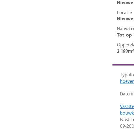
Nieuwe
Locatie
Nieuwe 
Nauwkeu
Tot op
Oppervl
2 169m²
Typolo
hoeve
Dateri
Vastste
bouwk
(vastst
09-20