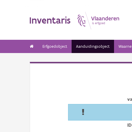
Inventaris
Erfgoedobject
Aanduidingsobject
Waarne
v
ID