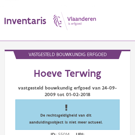
Inventaris
MENU
VASTGESTELD BOUWKUNDIG ERFGOED
Hoeve Terwing
Erfgoedobject
Aanduidingsobject
vastgesteld bouwkundig erfgoed van
24-09-
2009
tot
01-02-2018
Waarneming
Thema
De rechtsgeldigheid van dit
aanduidingsobject is niet meer actueel.
Gebeurtenis
ID
55014
URI