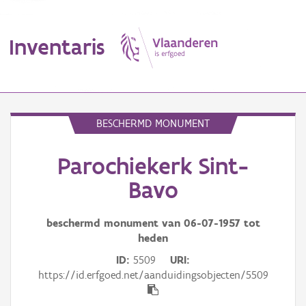
Inventaris
MENU
BESCHERMD MONUMENT
Parochiekerk Sint-
Erfgoedobject
Bavo
Aanduidingsobject
beschermd monument van
06-07-1957
tot
Waarneming
heden
Thema
ID
5509
URI
https://id.erfgoed.net/aanduidingsobjecten/5509
Gebeurtenis