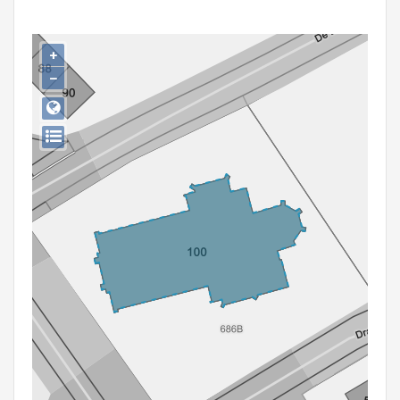
Persoon of collectief
Downloads
+
−
Hergebruik
Aanmelden