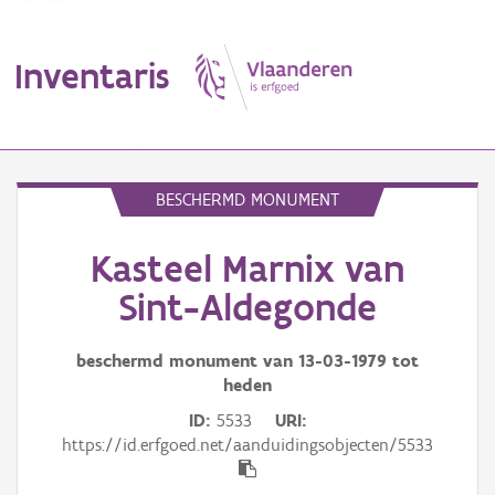
Inventaris
MENU
BESCHERMD MONUMENT
Kasteel Marnix van
Erfgoedobject
Sint-Aldegonde
Aanduidingsobject
beschermd monument van
13-03-1979
tot
Waarneming
heden
Thema
ID
5533
URI
https://id.erfgoed.net/aanduidingsobjecten/5533
Gebeurtenis