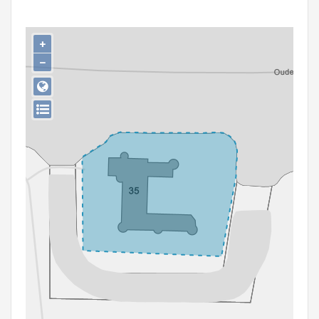
Persoon of collectief
Downloads
+
−
Hergebruik
Aanmelden