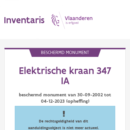
Inventaris
MENU
BESCHERMD MONUMENT
Elektrische kraan 347
Erfgoedobject
IA
Aanduidingsobject
beschermd monument van
30-09-2002
tot
Waarneming
04-12-2023
(opheffing)
Thema
Gebeurtenis
De rechtsgeldigheid van dit
aanduidingsobject is niet meer actueel.