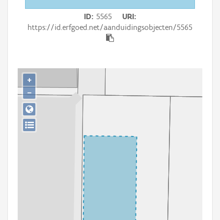
Persoon of collectief
ID
5565
URI
Downloads
https://id.erfgoed.net/aanduidingsobjecten/5565
Hergebruik
Aanmelden
+
−