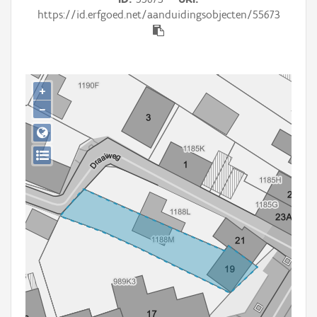
Persoon of collectief
https://id.erfgoed.net/aanduidingsobjecten/55673
Downloads
Hergebruik
+
Aanmelden
−