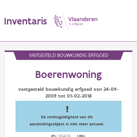
Inventaris
MENU
VASTGESTELD BOUWKUNDIG ERFGOED
Boerenwoning
Erfgoedobject
Aanduidingsobject
vastgesteld bouwkundig erfgoed van
24-09-
2009
tot
01-02-2018
Waarneming
Thema
De rechtsgeldigheid van dit
aanduidingsobject is niet meer actueel.
Gebeurtenis
ID
55673
URI