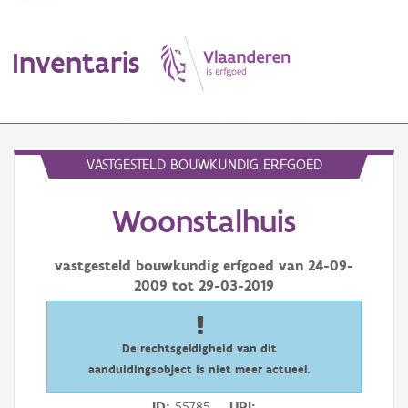
Inventaris
MENU
VASTGESTELD BOUWKUNDIG ERFGOED
Woonstalhuis
Erfgoedobject
Aanduidingsobject
vastgesteld bouwkundig erfgoed van
24-09-
2009
tot
29-03-2019
Waarneming
Thema
De rechtsgeldigheid van dit
aanduidingsobject is niet meer actueel.
Gebeurtenis
ID
55785
URI