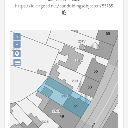
Persoon of collectief
https://id.erfgoed.net/aanduidingsobjecten/55785
Downloads
Hergebruik
+
Aanmelden
−