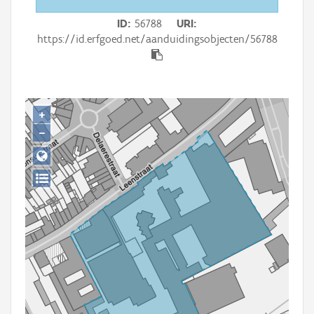
Persoon of collectief
ID
56788
URI
Downloads
https://id.erfgoed.net/aanduidingsobjecten/56788
Hergebruik
Aanmelden
+
−