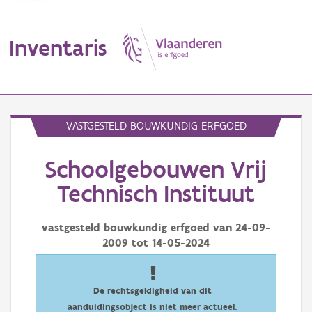
Inventaris
MENU
VASTGESTELD BOUWKUNDIG ERFGOED
Schoolgebouwen Vrij
Erfgoedobject
Technisch Instituut
Aanduidingsobject
vastgesteld bouwkundig erfgoed van
24-09-
Waarneming
2009
tot
14-05-2024
Thema
Gebeurtenis
De rechtsgeldigheid van dit
aanduidingsobject is niet meer actueel.