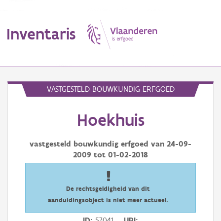
Inventaris
MENU
VASTGESTELD BOUWKUNDIG ERFGOED
Hoekhuis
Erfgoedobject
Aanduidingsobject
vastgesteld bouwkundig erfgoed van
24-09-
2009
tot
01-02-2018
Waarneming
Thema
De rechtsgeldigheid van dit
aanduidingsobject is niet meer actueel.
Gebeurtenis
ID
57041
URI