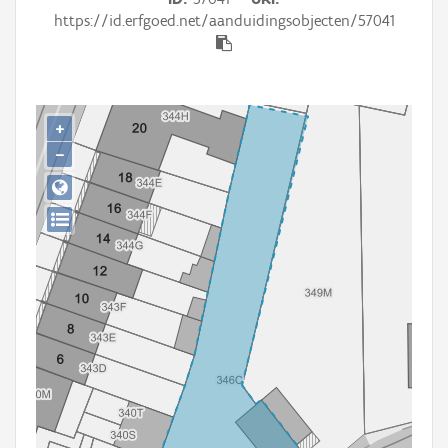
Persoon of collectief
https://id.erfgoed.net/aanduidingsobjecten/57041
Downloads
Hergebruik
+
Aanmelden
−