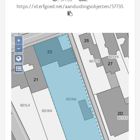
Persoon of collectief
https://id.erfgoed.net/aanduidingsobjecten/57735
Downloads
Hergebruik
+
Aanmelden
−