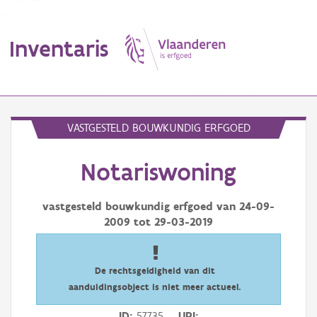
Inventaris
MENU
VASTGESTELD BOUWKUNDIG ERFGOED
Notariswoning
Erfgoedobject
Aanduidingsobject
vastgesteld bouwkundig erfgoed van
24-09-
2009
tot
29-03-2019
Waarneming
Thema
De rechtsgeldigheid van dit
aanduidingsobject is niet meer actueel.
Gebeurtenis
ID
57735
URI