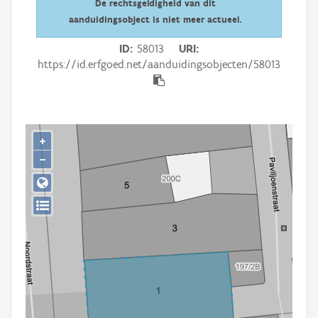
De rechtsgeldigheid van dit
Persoon of collectief
aanduidingsobject is niet meer actueel.
Downloads
ID
58013
URI
https://id.erfgoed.net/aanduidingsobjecten/58013
Hergebruik
Aanmelden
+
−