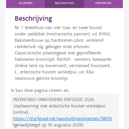
ALGEMEEN
BESCHRIJVING
KENMERKEN
Beschrijving
Nr. 1. Breedhuis van vier trav. en twee bouwl.
onder zadeldak (mechanische pannen), uit XVIIId.
Baksteenbouw op hardstenen plint; verkleind
r.kelderluik vlg. gebogen strek erboven.
Classicistische pilastergevel met geprofileerde
bakstenen kroonlijst. Rechth . vensters; bewaarde
strekse latei op bovenverd.; vernieuwd houtwerk.
L., eclectische houten winkelpui, uit XXa;
neorococo getinte kroonlijs
Je kan deze pagina citeren als:
INVENTARIS ONROEREND ERFGOED 2026:
Stadswoning met eclectische houten winkelpui
[online],
https://id.erfgoed.net/aanduidingsobjecten/58013
(geraadpleegd op
10 augustus 2026
).