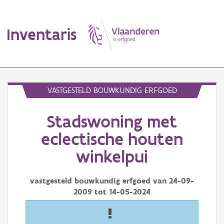
Inventaris
MENU
VASTGESTELD BOUWKUNDIG ERFGOED
Stadswoning met
Erfgoedobject
eclectische houten
Aanduidingsobject
winkelpui
Waarneming
vastgesteld bouwkundig erfgoed van
24-09-
Thema
2009
tot
14-05-2024
Gebeurtenis