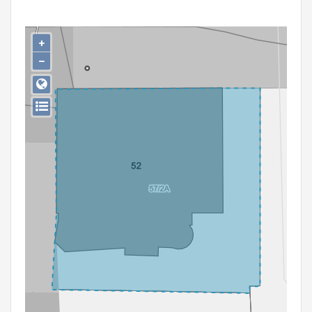
Persoon of collectief
Downloads
+
−
Hergebruik
Aanmelden