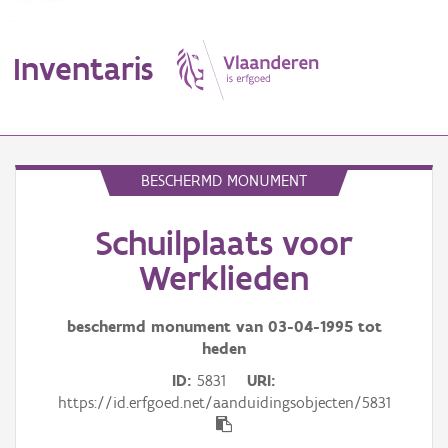
Inventaris
MENU
BESCHERMD MONUMENT
Schuilplaats voor
Erfgoedobject
Werklieden
Aanduidingsobject
beschermd monument van
03-04-1995
tot
Waarneming
heden
Thema
ID
5831
URI
https://id.erfgoed.net/aanduidingsobjecten/5831
Gebeurtenis