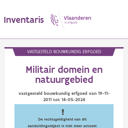
Inventaris
MENU
VASTGESTELD BOUWKUNDIG ERFGOED
Militair domein en
Erfgoedobject
natuurgebied
Aanduidingsobject
vastgesteld bouwkundig erfgoed van
19-11-
Waarneming
2011
tot
14-05-2024
Thema
Gebeurtenis
De rechtsgeldigheid van dit
aanduidingsobject is niet meer actueel.