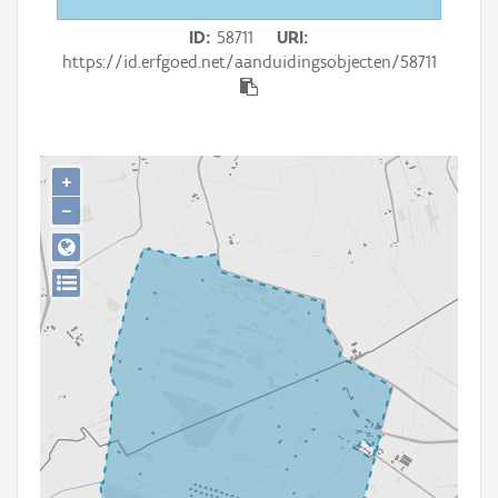
Persoon of collectief
ID
58711
URI
Downloads
https://id.erfgoed.net/aanduidingsobjecten/58711
Hergebruik
Aanmelden
+
−