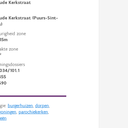
ude Kerkstraat
ude Kerkstraat (Puurs-Sint-
)
righeid zone
 15m
akte zone
²
mingsdossiers
034/101.1
455
690
gie:
burgerhuizen
,
dorpen
,
woningen
,
parochiekerken
,
ieën