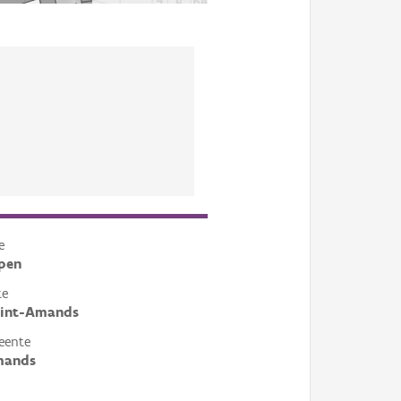
e
pen
te
Sint-Amands
eente
mands