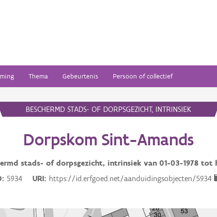
ming
Thema
Gebeurtenis
Persoon of collectief
BESCHERMD STADS- OF DORPSGEZICHT, INTRINSIEK
Dorpskom Sint-Amands
ermd stads- of dorpsgezicht, intrinsiek van
01-03-1978
tot 
D
5934
URI
https://id.erfgoed.net/aanduidingsobjecten/5934