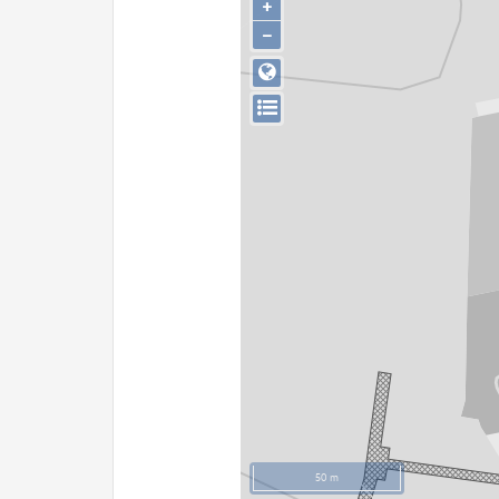
+
−
50 m