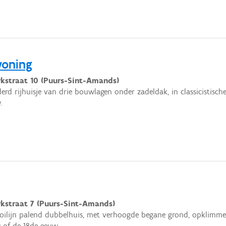
woning
kstraat 10 (Puurs-Sint-Amands)
erd rijhuisje van drie bouwlagen onder zadeldak, in classicistische
.
kstraat 7 (Puurs-Sint-Amands)
oilijn palend dubbelhuis, met verhoogde begane grond, opklimme
 of de 18de eeuw.