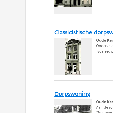
Classicistische dorps
Oude Ker
Onderkeld
18de eeuw
Dorpswoning
Oude Ker
Aan de ro
17de eeuw