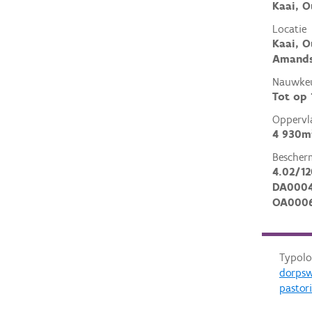
Kaai, O
Locatie
Kaai, O
Amands
Nauwkeu
Tot op
Oppervl
4 930m
Bescher
4.02/12
DA000
OA000
Typolo
dorps
pastor