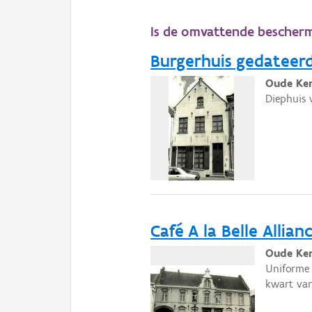
Is de omvattende bescher
Burgerhuis gedateer
Oude Ker
Diephuis 
Café A la Belle Allia
Oude Ker
Uniforme 
kwart van