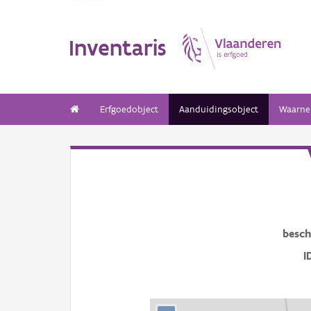
Inventaris
Erfgoedobject
Aanduidingsobject
Waarne
besch
I