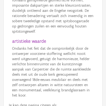
romaans geïnspireerde geometrische vormen,
imposante dakpartijen en sterke kleurcontrasten,
duidelijk ontleend aan de Engelse neogotiek. De
rationele benadering vertaalt zich inwendig in een
sobere tweeledige opstand met spitsboogarcade
op gedrongen zuilen en een eenvoudig houten
spitstongewelf.
artistieke waarde
Ondanks het feit dat de oorspronkelijk door de
ontwerper voorziene stoffering wellicht nooit
werd uitgevoerd, getuigt de harmonieuze, helder
verlichte binnenruimte van de kunstzinnige
aanpak van Carpentier die de ruimte aankleedde
deels met uit de oude kerk gerecupereerd
overwegend 18de-eeuws meubilair en deels met
zelf ontworpen altaren in witte natuursteen en
een monumentaal, veelkleurig brandglasraam in
het koor.
Je kan deze pagina citeren als: