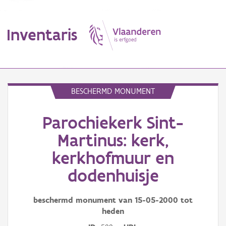
Inventaris
MENU
BESCHERMD MONUMENT
Parochiekerk Sint-
Erfgoedobject
Martinus: kerk,
Aanduidingsobject
kerkhofmuur en
Waarneming
dodenhuisje
Thema
beschermd monument van
15-05-2000
tot
Gebeurtenis
heden