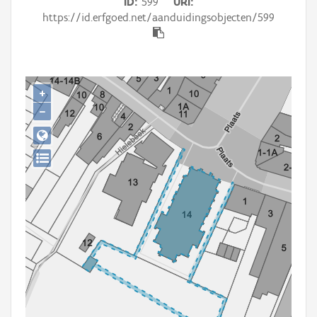
ID
599
URI
Persoon of collectief
https://id.erfgoed.net/aanduidingsobjecten/599
Downloads
Hergebruik
+
Aanmelden
−