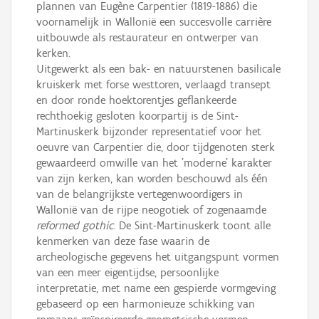
plannen van Eugène Carpentier (1819-1886) die
voornamelijk in Wallonië een succesvolle carrière
uitbouwde als restaurateur en ontwerper van
kerken.
Uitgewerkt als een bak- en natuurstenen basilicale
kruiskerk met forse westtoren, verlaagd transept
en door ronde hoektorentjes geflankeerde
rechthoekig gesloten koorpartij is de Sint-
Martinuskerk bijzonder representatief voor het
oeuvre van Carpentier die, door tijdgenoten sterk
gewaardeerd omwille van het 'moderne' karakter
van zijn kerken, kan worden beschouwd als één
van de belangrijkste vertegenwoordigers in
Wallonië van de rijpe neogotiek of zogenaamde
reformed gothic
. De Sint-Martinuskerk toont alle
kenmerken van deze fase waarin de
archeologische gegevens het uitgangspunt vormen
van een meer eigentijdse, persoonlijke
interpretatie, met name een gespierde vormgeving
gebaseerd op een harmonieuze schikking van