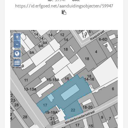
Persoon of collectief
https://id.erfgoed.net/aanduidingsobjecten/59947
Downloads
Hergebruik
+
Aanmelden
−