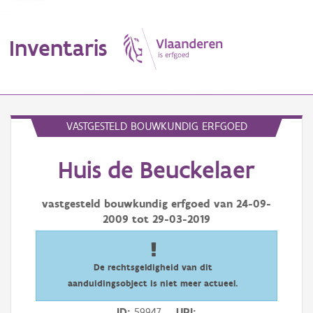
Inventaris
MENU
VASTGESTELD BOUWKUNDIG ERFGOED
Huis de Beuckelaer
Erfgoedobject
Aanduidingsobject
vastgesteld bouwkundig erfgoed van
24-09-
2009
tot
29-03-2019
Waarneming
Thema
De rechtsgeldigheid van dit
aanduidingsobject is niet meer actueel.
Gebeurtenis
ID
59947
URI