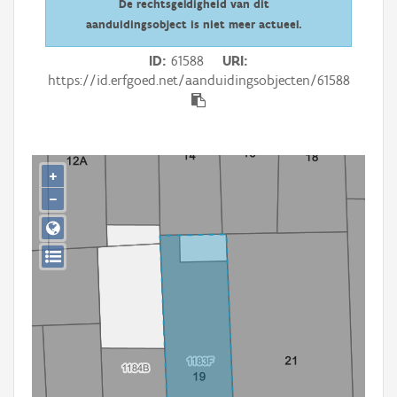
De rechtsgeldigheid van dit
Persoon of collectief
aanduidingsobject is niet meer actueel.
Downloads
ID
61588
URI
https://id.erfgoed.net/aanduidingsobjecten/61588
Hergebruik
Aanmelden
+
−