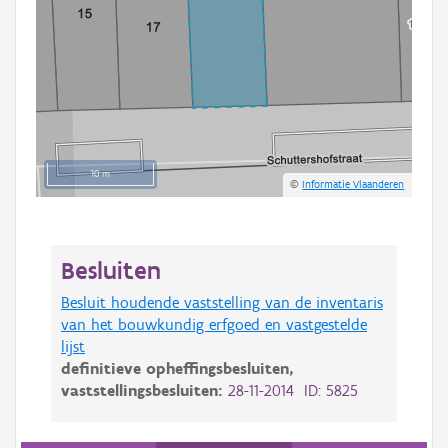
10 m
©
Informatie Vlaanderen
Besluiten
Besluit houdende vaststelling van de inventaris
van het bouwkundig erfgoed en vastgestelde
lijst
definitieve opheffingsbesluiten,
vaststellingsbesluiten:
28-11-2014 ID: 5825