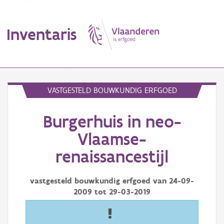
Inventaris
MENU
VASTGESTELD BOUWKUNDIG ERFGOED
Burgerhuis in neo-
Erfgoedobject
Vlaamse-
Aanduidingsobject
renaissancestijl
Waarneming
vastgesteld bouwkundig erfgoed van
24-09-
Thema
2009
tot
29-03-2019
Gebeurtenis