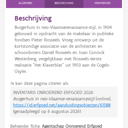
ALGEMEEN
BESCHRIJVING
KENMERKEN
Beschrijving
Burgerhuis in neo-Vlaamserenaissance-stijl, in 1904
gebouwd in opdracht van de makelaar in publieke
fondsen Pieter Rosseels. Vroeg ontwerp uit de
kortstondige associatie van de architecten en
schoonbroers Daniël Rosseels en Joan Coninck
Westenberg, vergelijkbaar met Rosseels eerste
realisatie "Het Klaverblat" uit 1903 aan de Cogels-
Osylei.
Je kan deze pagina citeren als:
INVENTARIS ONROEREND ERFGOED 2026:
Burgerhuis in neo-Vlaamse-renaissancestijl
[online],
https://id.erfgoed.net/aanduidingsobjecten/61588
(geraadpleegd op
6 augustus 2026
).
Beheerder fiche:
Agentschap Onroerend Erfgoed