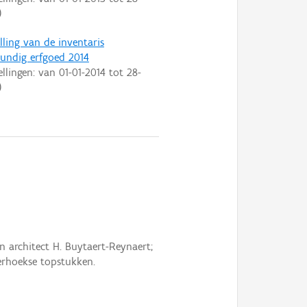
)
lling van de inventaris
ndig erfgoed 2014
ellingen: van
01-01-2014
tot
28-
)
an architect H. Buytaert-Reynaert;
erhoekse topstukken.