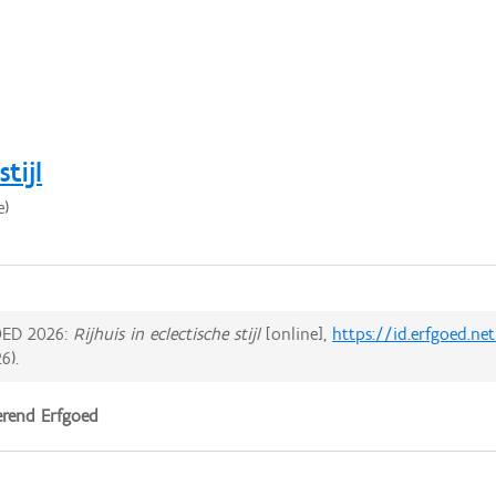
tijl
e)
ED 2026:
Rijhuis in eclectische stijl
[online],
https://id.erfgoed.n
26
).
rend Erfgoed