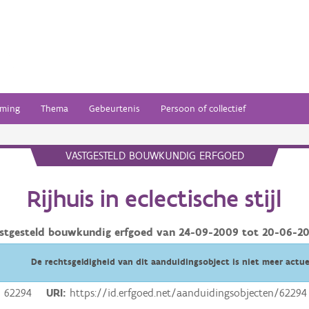
ming
Thema
Gebeurtenis
Persoon of collectief
VASTGESTELD BOUWKUNDIG ERFGOED
Rijhuis in eclectische stijl
stgesteld bouwkundig erfgoed van
24-09-2009
tot
20-06-2
De rechtsgeldigheid van dit aanduidingsobject is niet meer actue
62294
URI
https://id.erfgoed.net/aanduidingsobjecten/62294