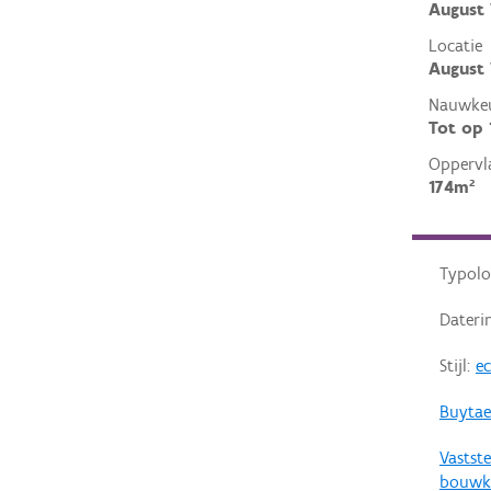
August 
Locatie
August 
Nauwkeu
Tot op
Oppervl
174m²
Typolo
Dateri
Stijl:
ec
Buytae
Vastste
bouwk