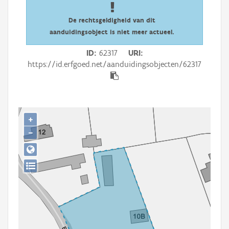
Persoon of collectief
De rechtsgeldigheid van dit
Downloads
aanduidingsobject is niet meer actueel.
Hergebruik
ID
62317
URI
https://id.erfgoed.net/aanduidingsobjecten/62317
Aanmelden
+
−