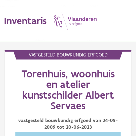
Inventaris
MENU
VASTGESTELD BOUWKUNDIG ERFGOED
Torenhuis, woonhuis
Erfgoedobject
en atelier
Aanduidingsobject
kunstschilder Albert
Waarneming
Servaes
Thema
vastgesteld bouwkundig erfgoed van
24-09-
Gebeurtenis
2009
tot
20-06-2023