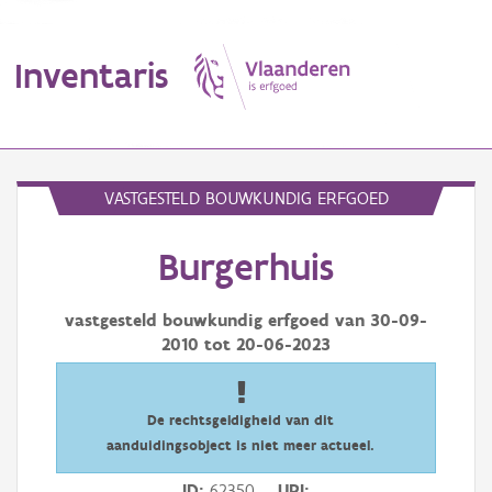
Inventaris
MENU
VASTGESTELD BOUWKUNDIG ERFGOED
Burgerhuis
Erfgoedobject
Aanduidingsobject
vastgesteld bouwkundig erfgoed van
30-09-
2010
tot
20-06-2023
Waarneming
Thema
De rechtsgeldigheid van dit
aanduidingsobject is niet meer actueel.
Gebeurtenis
ID
62350
URI