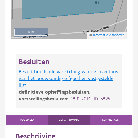
10 m
©
Informatie Vlaanderen
Besluiten
Besluit houdende vaststelling van de inventaris
van het bouwkundig erfgoed en vastgestelde
lijst
definitieve opheffingsbesluiten,
vaststellingsbesluiten:
28-11-2014 ID: 5825
ALGEMEEN
BESCHRIJVING
KENMERKEN
Beschrijving