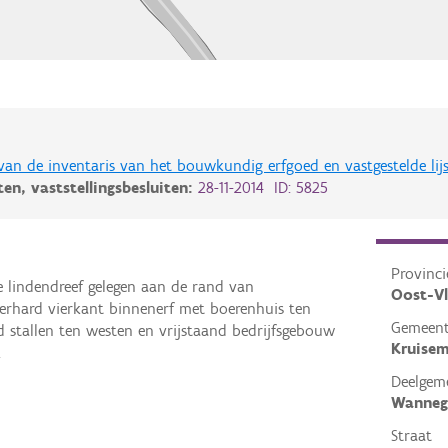
 van de inventaris van het bouwkundig erfgoed en vastgestelde lij
iten,
vaststellingsbesluiten:
28-11-2014 ID: 5825
Provinci
e lindendreef gelegen aan de rand van
Oost-V
erhard vierkant binnenerf met boerenhuis ten
Gemeen
stallen ten westen en vrijstaand bedrijfsgebouw
Kruise
.
Deelgem
Wanneg
Straat