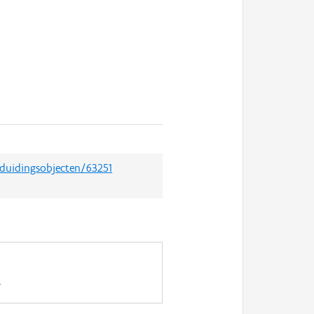
nduidingsobjecten/63251
.