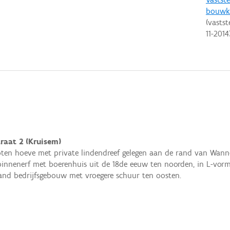
bouwku
(vastst
11-2014
raat 2 (Kruisem)
oten hoeve met private lindendreef gelegen aan de rand van Wann
binnenerf met boerenhuis uit de 18de eeuw ten noorden, in L-vo
aand bedrijfsgebouw met vroegere schuur ten oosten.