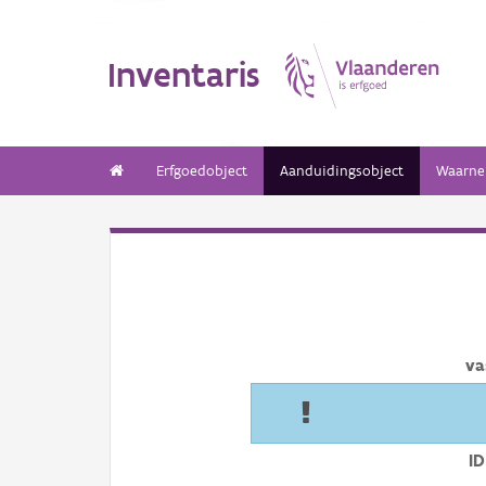
Inventaris
Erfgoedobject
Aanduidingsobject
Waarne
va
ID