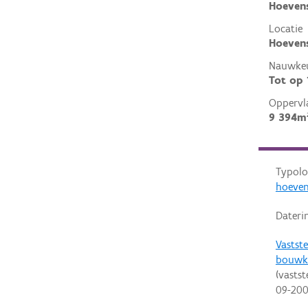
Hoeven
Locatie
Hoevens
Nauwkeu
Tot op
Oppervl
9 394m
Typolo
hoeve
Dateri
Vastste
bouwk
(vastst
09-20