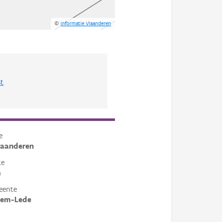
©
Informatie Vlaanderen
st
e
laanderen
te
m
eente
em-Lede