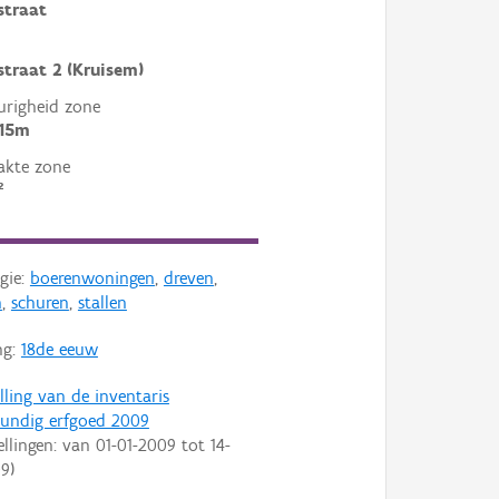
straat
traat 2 (Kruisem)
righeid zone
 15m
akte zone
²
gie:
boerenwoningen
,
dreven
,
n
,
schuren
,
stallen
ng:
18de eeuw
lling van de inventaris
undig erfgoed 2009
ellingen: van
01-01-2009
tot
14-
09
)