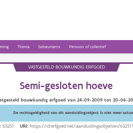
ming
Thema
Gebeurtenis
Persoon of collectief
VASTGESTELD BOUWKUNDIG ERFGOED
Semi-gesloten hoeve
stgesteld bouwkundig erfgoed van
24-09-2009
tot
20-06-2
De rechtsgeldigheid van dit aanduidingsobject is niet meer actue
63251
URI
https://id.erfgoed.net/aanduidingsobjecten/63251