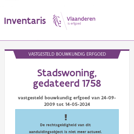
Inventaris
MENU
VASTGESTELD BOUWKUNDIG ERFGOED
Stadswoning,
Erfgoedobject
gedateerd 1758
Aanduidingsobject
vastgesteld bouwkundig erfgoed van
24-09-
Waarneming
2009
tot
14-05-2024
Thema
Gebeurtenis
De rechtsgeldigheid van dit
aanduidingsobject is niet meer actueel.