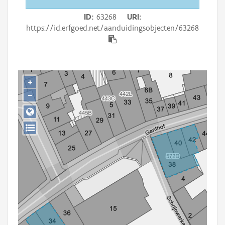
Persoon of collectief
ID
63268
URI
Downloads
https://id.erfgoed.net/aanduidingsobjecten/63268
Hergebruik
Aanmelden
+
−