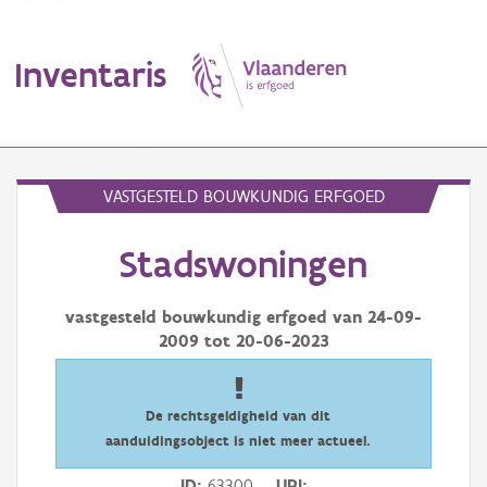
Inventaris
MENU
VASTGESTELD BOUWKUNDIG ERFGOED
Stadswoningen
Erfgoedobject
Aanduidingsobject
vastgesteld bouwkundig erfgoed van
24-09-
2009
tot
20-06-2023
Waarneming
Thema
De rechtsgeldigheid van dit
aanduidingsobject is niet meer actueel.
Gebeurtenis
ID
63300
URI