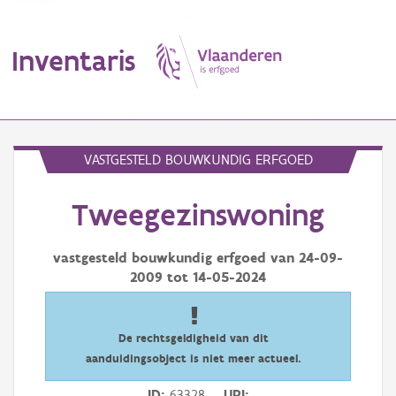
Inventaris
MENU
VASTGESTELD BOUWKUNDIG ERFGOED
Tweegezinswoning
Erfgoedobject
Aanduidingsobject
vastgesteld bouwkundig erfgoed van
24-09-
2009
tot
14-05-2024
Waarneming
Thema
De rechtsgeldigheid van dit
aanduidingsobject is niet meer actueel.
Gebeurtenis
ID
63328
URI