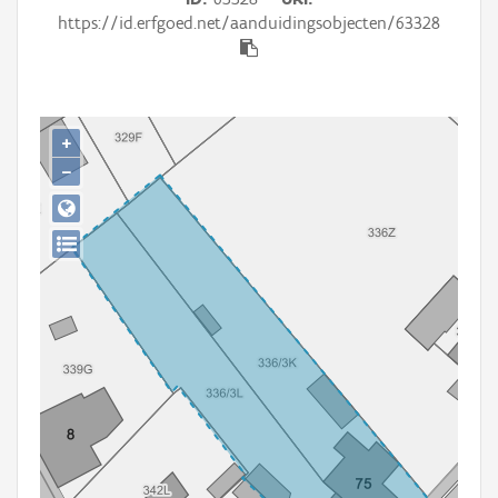
Persoon of collectief
https://id.erfgoed.net/aanduidingsobjecten/63328
Downloads
Hergebruik
+
Aanmelden
−