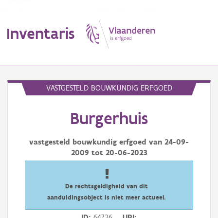
Inventaris
MENU
VASTGESTELD BOUWKUNDIG ERFGOED
Burgerhuis
Erfgoedobject
Aanduidingsobject
vastgesteld bouwkundig erfgoed van
24-09-
2009
tot
20-06-2023
Waarneming
Thema
De rechtsgeldigheid van dit
aanduidingsobject is niet meer actueel.
Gebeurtenis
ID
64726
URI