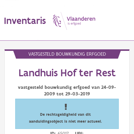
Inventaris
MENU
VASTGESTELD BOUWKUNDIG ERFGOED
Landhuis Hof ter Rest
Erfgoedobject
Aanduidingsobject
vastgesteld bouwkundig erfgoed van
24-09-
2009
tot
29-03-2019
Waarneming
Thema
De rechtsgeldigheid van dit
aanduidingsobject is niet meer actueel.
Gebeurtenis
ID
65017
URI