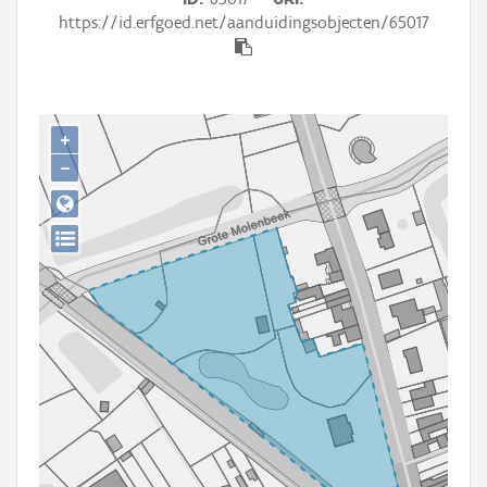
Persoon of collectief
https://id.erfgoed.net/aanduidingsobjecten/65017
Downloads
Hergebruik
+
Aanmelden
−