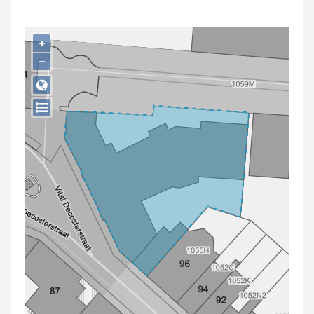
Persoon of collectief
Downloads
+
−
Hergebruik
Aanmelden