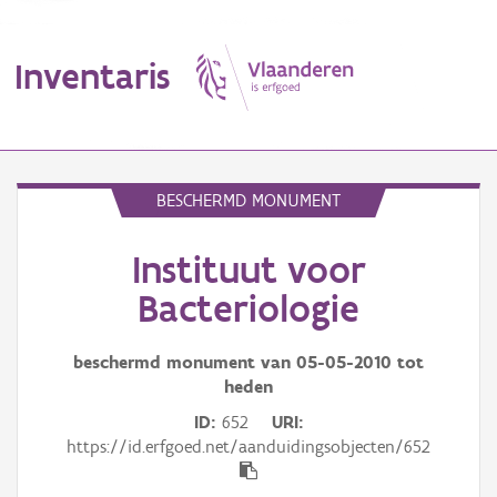
Inventaris
MENU
BESCHERMD MONUMENT
Instituut voor
Erfgoedobject
Bacteriologie
Aanduidingsobject
beschermd monument van
05-05-2010
tot
Waarneming
heden
Thema
ID
652
URI
https://id.erfgoed.net/aanduidingsobjecten/652
Gebeurtenis