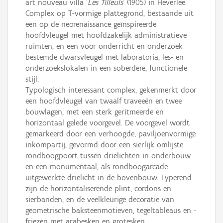
art nouveau villa '
Les Tilleuls
' (1905) in Heverlee.
Complex op T-vormige plattegrond, bestaande uit
een op de neorenaissance geïnspireerde
hoofdvleugel met hoofdzakelijk administratieve
ruimten, en een voor onderricht en onderzoek
bestemde dwarsvleugel met laboratoria, les- en
onderzoekslokalen in een soberdere, functionele
stijl.
Typologisch interessant complex, gekenmerkt door
een hoofdvleugel van twaalf traveeën en twee
bouwlagen, met een sterk geritmeerde en
horizontaal gelede voorgevel. De voorgevel wordt
gemarkeerd door een verhoogde, paviljoenvormige
inkompartij, gevormd door een sierlijk omlijste
rondboogpoort tussen drielichten in onderbouw
en een monumentaal, als rondboogarcade
uitgewerkte drielicht in de bovenbouw. Typerend
zijn de horizontaliserende plint, cordons en
sierbanden, en de veelkleurige decoratie van
geometrische baksteenmotieven, tegeltableaus en -
friezen met arabesken en grotesken.